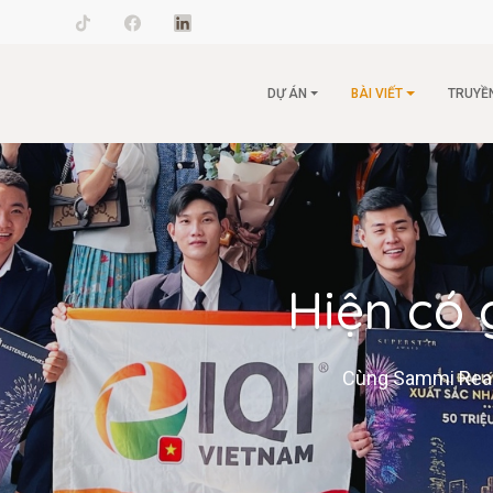
il.com
DỰ ÁN
BÀI VIẾT
TRUYỀ
Hiện có 
Cùng Sammi Realty