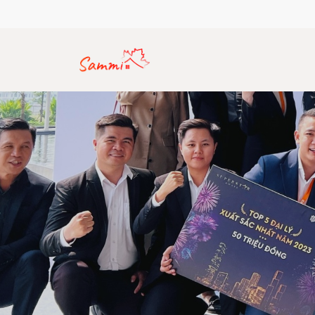
Hotline: (+84) 912 770 357
Email: sammirealty.vn@gma