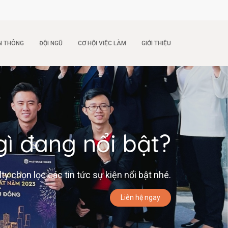
N THÔNG
ĐỘI NGŨ
CƠ HỘI VIỆC LÀM
GIỚI THIỆU
gì đang nổi bật?
 chọn lọc các tin tức sự kiện nổi bật nhé.
Liên hệ ngay