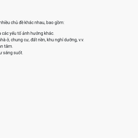
ề nhiều chủ đề khác nhau, bao gồm:
à các yếu tố ảnh hưởng khác.
à ở, chung cư, đất nền, khu nghỉ dưỡng, v.v.
an tâm.
ư sáng suốt.