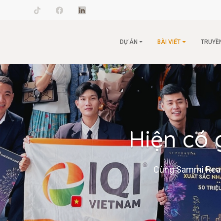
il.com
DỰ ÁN
BÀI VIẾT
TRUYỀ
Hiện có 
Cùng Sammi Realty