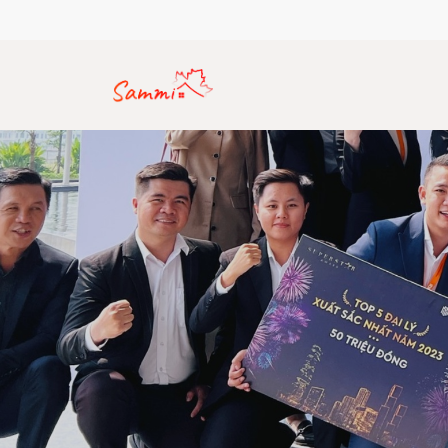
Hotline: (+84) 912 770 357
Email: sammirealty.vn@gma