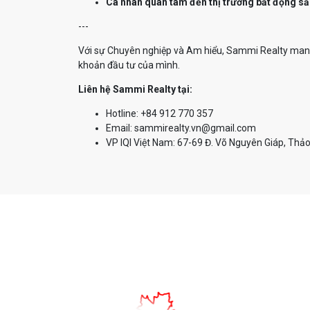
Cá nhân quan tâm đến thị trường bất động sả
---
Với sự Chuyên nghiệp và Am hiểu, Sammi Realty mang 
khoản đầu tư của mình.
Liên hệ Sammi Realty tại:
Hotline: +84 912 770 357
Email: sammirealty.vn@gmail.com
VP IQI Việt Nam: 67-69 Đ. Võ Nguyên Giáp, Thảo