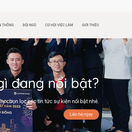
N THÔNG
ĐỘI NGŨ
CƠ HỘI VIỆC LÀM
GIỚI THIỆU
gì đang nổi bật?
 chọn lọc các tin tức sự kiện nổi bật nhé.
Liên hệ ngay