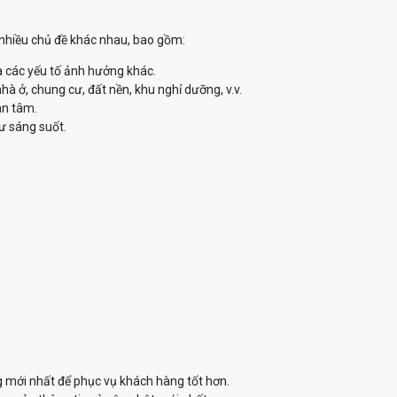
ề nhiều chủ đề khác nhau, bao gồm:
à các yếu tố ảnh hưởng khác.
à ở, chung cư, đất nền, khu nghỉ dưỡng, v.v.
an tâm.
ư sáng suốt.
g mới nhất để phục vụ khách hàng tốt hơn.