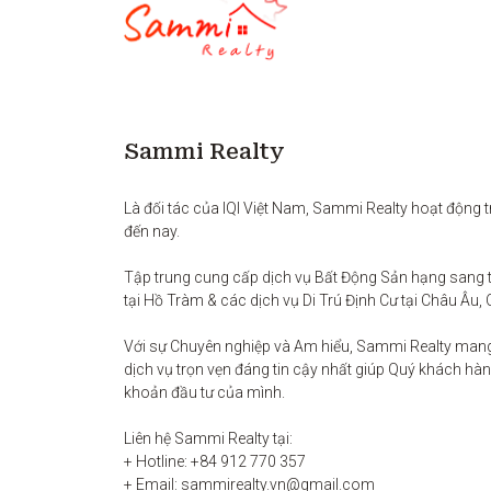
Sammi Realty
Là đối tác của IQI Việt Nam, Sammi Realty hoạt động t
đến nay. 

Tập trung cung cấp dịch vụ Bất Động Sản hạng sang t
tại Hồ Tràm & các dịch vụ Di Trú Định Cư tại Châu Âu, 
Với sự Chuyên nghiệp và Am hiểu, Sammi Realty man
dịch vụ trọn vẹn đáng tin cậy nhất giúp Quý khách hàng
khoản đầu tư của mình.

Liên hệ Sammi Realty tại:

+ Hotline: +84 912 770 357

+ Email: sammirealty.vn@gmail.com
