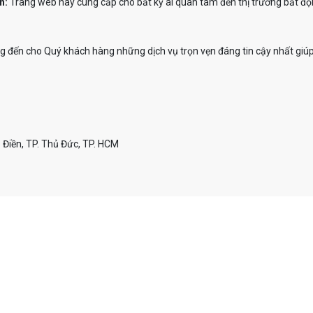
n:
Trang web này cung cấp cho bất kỳ ai quan tâm đến thị trường bất độn
đến cho Quý khách hàng những dịch vụ trọn vẹn đáng tin cậy nhất giúp
 Điền, TP. Thủ Đức, TP. HCM