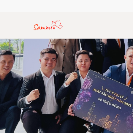
Hotline: (+84) 912 770 357
Email: sammirealty.vn@gma