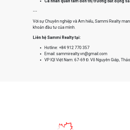
Cá nhân quan tâm đến thị trường bất động sả
---
Với sự Chuyên nghiệp và Am hiểu, Sammi Realty mang 
khoản đầu tư của mình.
Liên hệ Sammi Realty tại:
Hotline: +84 912 770 357
Email: sammirealty.vn@gmail.com
VP IQI Việt Nam: 67-69 Đ. Võ Nguyên Giáp, Thảo