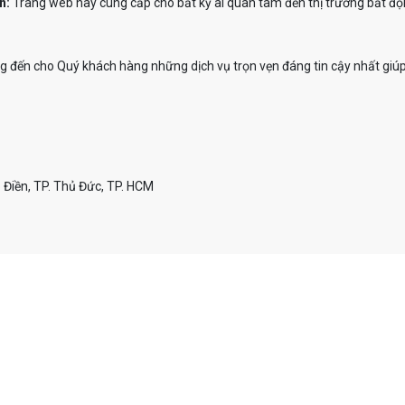
n:
Trang web này cung cấp cho bất kỳ ai quan tâm đến thị trường bất độn
đến cho Quý khách hàng những dịch vụ trọn vẹn đáng tin cậy nhất giúp
 Điền, TP. Thủ Đức, TP. HCM