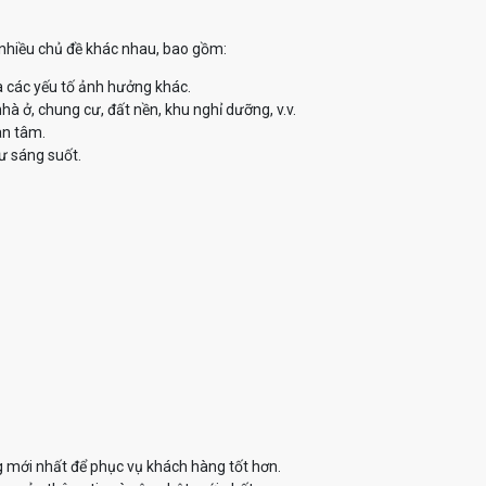
ề nhiều chủ đề khác nhau, bao gồm:
à các yếu tố ảnh hưởng khác.
à ở, chung cư, đất nền, khu nghỉ dưỡng, v.v.
an tâm.
ư sáng suốt.
g mới nhất để phục vụ khách hàng tốt hơn.