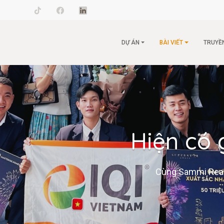
il.com
DỰ ÁN
BÀI VIẾT
TRUYỀ
Hiện có 
Cùng Sammi Realty