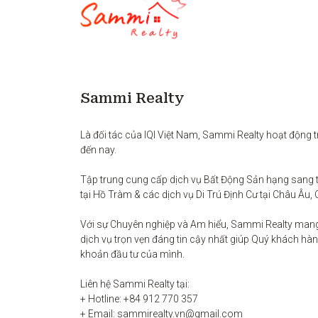
Sammi Realty
Là đối tác của IQI Việt Nam, Sammi Realty hoạt động t
đến nay. 

Tập trung cung cấp dịch vụ Bất Động Sản hạng sang t
tại Hồ Tràm & các dịch vụ Di Trú Định Cư tại Châu Âu, 
Với sự Chuyên nghiệp và Am hiểu, Sammi Realty man
dịch vụ trọn vẹn đáng tin cậy nhất giúp Quý khách hàng
khoản đầu tư của mình.

Liên hệ Sammi Realty tại:

+ Hotline: +84 912 770 357

+ Email: sammirealty.vn@gmail.com
