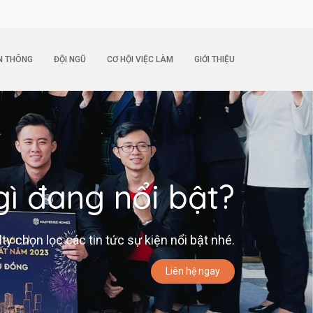
N THÔNG
ĐỘI NGŨ
CƠ HỘI VIỆC LÀM
GIỚI THIỆU
gì đang nổi bật?
 chọn lọc các tin tức sự kiện nổi bật nhé.
Liên hệ ngay