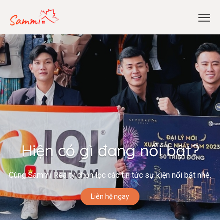
Hiện có gì đang nổi bật?
Cùng Sammi Realty chọn lọc các tin tức sự kiện nổi bật nhé.
Liên hệ ngay