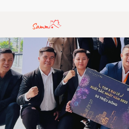
Hotline: (+84) 912 770 357
Email: sammirealty.vn@gma