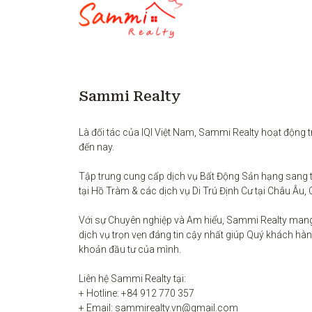
Sammi Realty
Là đối tác của IQI Việt Nam, Sammi Realty hoạt động t
đến nay. 

Tập trung cung cấp dịch vụ Bất Động Sản hạng sang t
tại Hồ Tràm & các dịch vụ Di Trú Định Cư tại Châu Âu, 
Với sự Chuyên nghiệp và Am hiểu, Sammi Realty man
dịch vụ trọn vẹn đáng tin cậy nhất giúp Quý khách hàng
khoản đầu tư của mình.

Liên hệ Sammi Realty tại:

+ Hotline: +84 912 770 357

+ Email: sammirealty.vn@gmail.com
