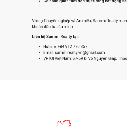
Cá nhân quan tâm đến thị trường bất động sả
---
Với sự Chuyên nghiệp và Am hiểu, Sammi Realty mang 
khoản đầu tư của mình.
Liên hệ Sammi Realty tại:
Hotline: +84 912 770 357
Email: sammirealty.vn@gmail.com
VP IQI Việt Nam: 67-69 Đ. Võ Nguyên Giáp, Thảo