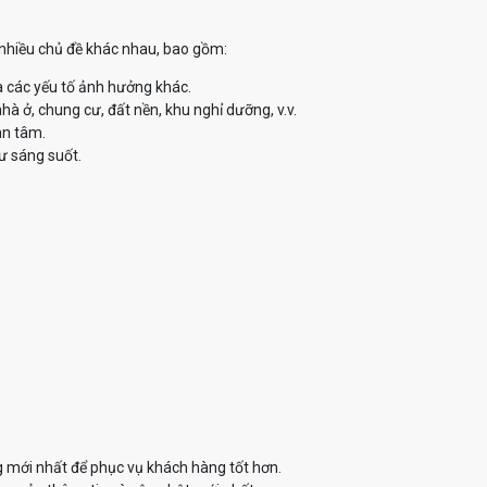
ề nhiều chủ đề khác nhau, bao gồm:
à các yếu tố ảnh hưởng khác.
à ở, chung cư, đất nền, khu nghỉ dưỡng, v.v.
an tâm.
ư sáng suốt.
g mới nhất để phục vụ khách hàng tốt hơn.