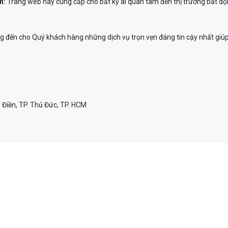
n:
Trang web này cung cấp cho bất kỳ ai quan tâm đến thị trường bất độn
đến cho Quý khách hàng những dịch vụ trọn vẹn đáng tin cậy nhất giúp
 Điền, TP. Thủ Đức, TP. HCM