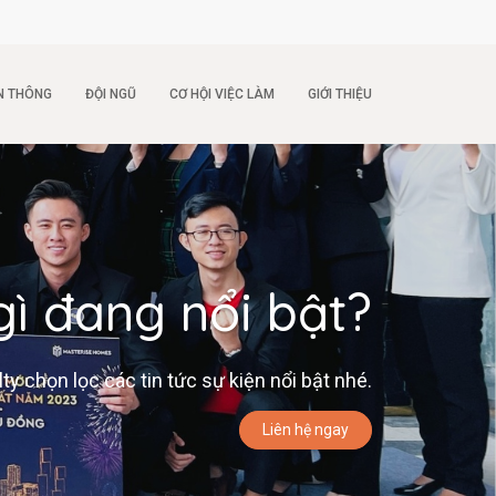
N THÔNG
ĐỘI NGŨ
CƠ HỘI VIỆC LÀM
GIỚI THIỆU
gì đang nổi bật?
 chọn lọc các tin tức sự kiện nổi bật nhé.
Liên hệ ngay