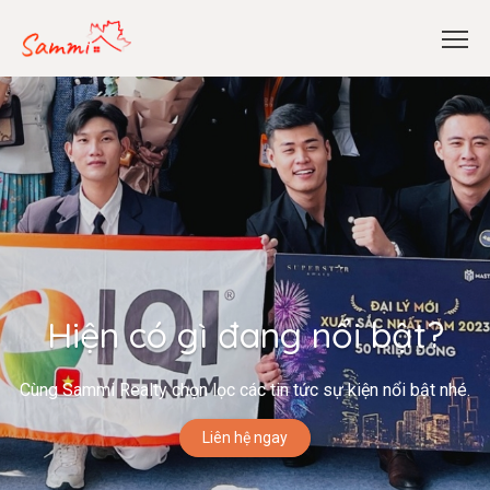
Hiện có gì đang nổi bật?
Cùng Sammi Realty chọn lọc các tin tức sự kiện nổi bật nhé.
Liên hệ ngay