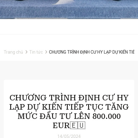
Trang chủ
Tin tức
CHƯƠNG TRÌNH ĐỊNH CƯ HY LẠP DỰ KIẾN TIẾ
CHƯƠNG TRÌNH ĐỊNH CƯ HY
LẠP DỰ KIẾN TIẾP TỤC TĂNG
MỨC ĐẦU TƯ LÊN 800.000
EUR🇪🇺
14/05/2024