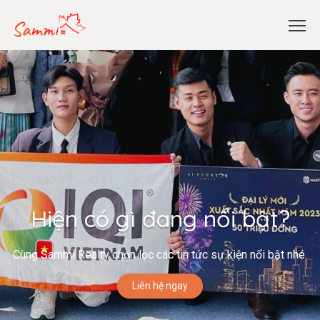
Hiện có gì đang nổi bật?
Cùng Sammi Realty chọn lọc các tin tức sự kiện nổi bật nhé.
Liên hệ ngay