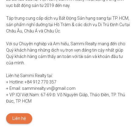
vực bất động sản từ 2019 đến nay. 

Tập trung cung cấp dịch vụ Bất Động Sản hạng sang tại TP. HCM,  
sản phẩm nghỉ dưỡng tại Hồ Tràm & các dịch vụ Di Trú Định Cư tại 
Châu Âu, Châu Á và Châu Úc.

Với sự Chuyên nghiệp và Am hiểu, Sammi Realty mang đến cho 
Quý khách hàng những dịch vụ trọn vẹn đáng tin cậy nhất giúp 
Quý khách hàng cảm thấy an toàn với tài sản và khoản đầu tư 
của mình.

Liên hệ Sammi Realty tại:

+ Hotline: +84 912 770 357

+ Email: sammirealty.vn@gmail.com

+ VP IQI Việt Nam: 67-69 Đ. Võ Nguyên Giáp, Thảo Điền, TP. Thủ 
Đức, TP. HCM
Liên hệ