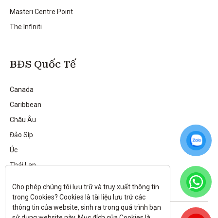
Masteri Centre Point
The Infiniti
BĐS Quốc Tế
Canada
Caribbean
Châu Âu
Đảo Síp
Úc
Thái Lan
Cho phép chúng tôi lưu trữ và truy xuất thông tin 
trong Cookies? Cookies là tài liệu lưu trữ các 
thông tin của website, sinh ra trong quá trình bạn 
Theo dõi tôi trên:
sử dụng website này. Mục đích của Cookies là 