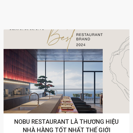
 HIỆU
Ở ĐÀ NẴNG, SỐNG NOBU, SỐNG
IỚI
HOLLYWOOD