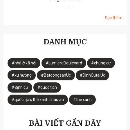
19/6/2024
Đọc thêm
DANH MỤC
#nhà ở xã hội
#LumiereBoulevard
#chung cư
#xu hướng
#BatdongsanUc
#DinhCutaiUc
#Định cư
#quốc tịch
#quốc tịch, thẻ xanh châu âu
#thẻ xanh
BÀI VIẾT GẦN ĐÂY