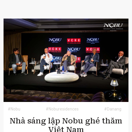
#Nobu
#Noburesidences
#Danang
Nhà sáng lập Nobu ghé thăm
Việt Nam