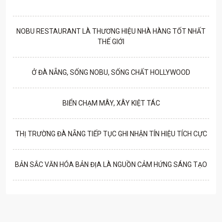
NOBU RESTAURANT LÀ THƯƠNG HIỆU NHÀ HÀNG TỐT NHẤT
THẾ GIỚI
Ở ĐÀ NẴNG, SỐNG NOBU, SỐNG CHẤT HOLLYWOOD
BIỂN CHẠM MÂY, XÂY KIỆT TÁC
THỊ TRƯỜNG ĐÀ NẴNG TIẾP TỤC GHI NHẬN TÍN HIỆU TÍCH CỰC
BẢN SẮC VĂN HÓA BẢN ĐỊA LÀ NGUỒN CẢM HỨNG SÁNG TẠO