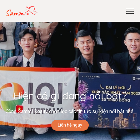
Hiện có gì đang nổi bật?
Cùng Sammi Realty chọn lọc các tin tức sự kiện nổi bật nhé.
Liên hệ ngay