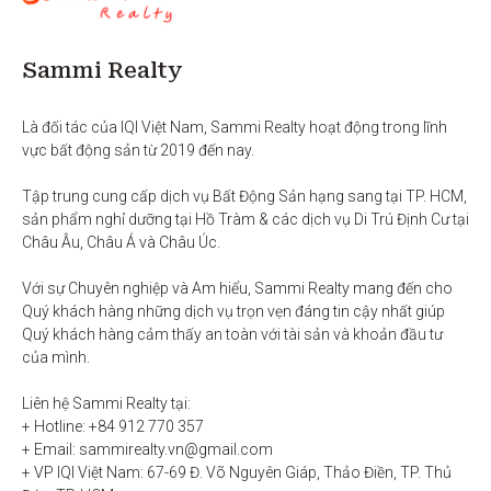
Sammi Realty
Là đối tác của IQI Việt Nam, Sammi Realty hoạt động trong lĩnh 
vực bất động sản từ 2019 đến nay. 

Tập trung cung cấp dịch vụ Bất Động Sản hạng sang tại TP. HCM,  
sản phẩm nghỉ dưỡng tại Hồ Tràm & các dịch vụ Di Trú Định Cư tại 
Châu Âu, Châu Á và Châu Úc.

Với sự Chuyên nghiệp và Am hiểu, Sammi Realty mang đến cho 
Quý khách hàng những dịch vụ trọn vẹn đáng tin cậy nhất giúp 
Quý khách hàng cảm thấy an toàn với tài sản và khoản đầu tư 
của mình.

Liên hệ Sammi Realty tại:

+ Hotline: +84 912 770 357

+ Email: sammirealty.vn@gmail.com

+ VP IQI Việt Nam: 67-69 Đ. Võ Nguyên Giáp, Thảo Điền, TP. Thủ 