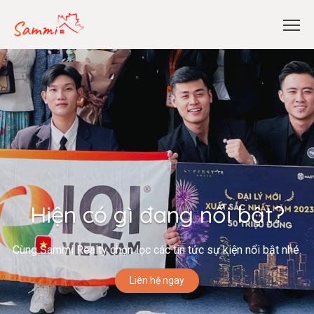
Hiện có gì đang nổi bật?
Cùng Sammi Realty chọn lọc các tin tức sự kiện nổi bật nhé.
Liên hệ ngay