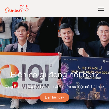
Hiện có gì đang nổi bật?
Cùng Sammi Realty chọn lọc các tin tức sự kiện nổi bật nhé.
Liên hệ ngay