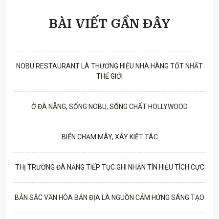
BÀI VIẾT GẦN ĐÂY
NOBU RESTAURANT LÀ THƯƠNG HIỆU NHÀ HÀNG TỐT NHẤT
THẾ GIỚI
Ở ĐÀ NẴNG, SỐNG NOBU, SỐNG CHẤT HOLLYWOOD
BIỂN CHẠM MÂY, XÂY KIỆT TÁC
THỊ TRƯỜNG ĐÀ NẴNG TIẾP TỤC GHI NHẬN TÍN HIỆU TÍCH CỰC
BẢN SẮC VĂN HÓA BẢN ĐỊA LÀ NGUỒN CẢM HỨNG SÁNG TẠO