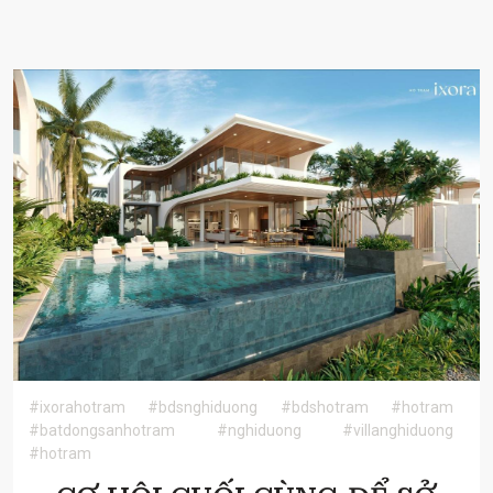
#ixorahotram
#bdsnghiduong
#bdshotram
#hotram
#batdongsanhotram
#nghiduong
#villanghiduong
#hotram