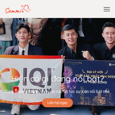
Hiện có gì đang nổi bật?
Cùng Sammi Realty chọn lọc các tin tức sự kiện nổi bật nhé.
Liên hệ ngay