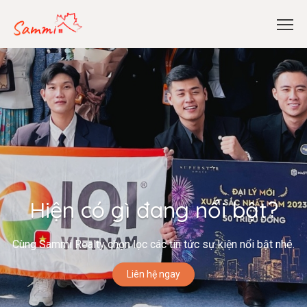
Hiện có gì đang nổi bật?
Cùng Sammi Realty chọn lọc các tin tức sự kiện nổi bật nhé.
Liên hệ ngay