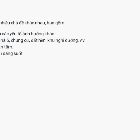
ề nhiều chủ đề khác nhau, bao gồm:
à các yếu tố ảnh hưởng khác.
à ở, chung cư, đất nền, khu nghỉ dưỡng, v.v.
an tâm.
ư sáng suốt.