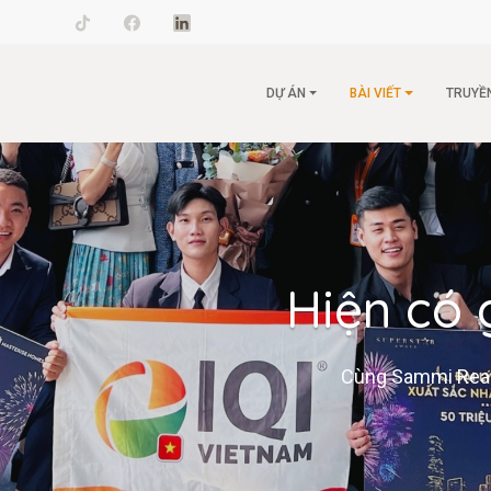
il.com
DỰ ÁN
BÀI VIẾT
TRUYỀ
Hiện có 
Cùng Sammi Realty