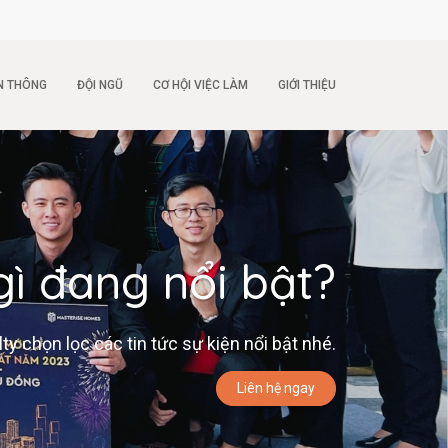
N THÔNG
ĐỘI NGŨ
CƠ HỘI VIỆC LÀM
GIỚI THIỆU
gì đang nổi bật?
 chọn lọc các tin tức sự kiện nổi bật nhé.
Liên hệ ngay