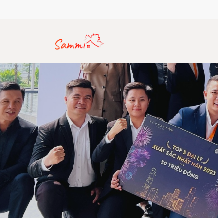
Hotline: (+84) 912 770 357
Email: sammirealty.vn@gma