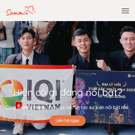
Hiện có gì đang nổi bật?
Cùng Sammi Realty chọn lọc các tin tức sự kiện nổi bật nhé.
Liên hệ ngay