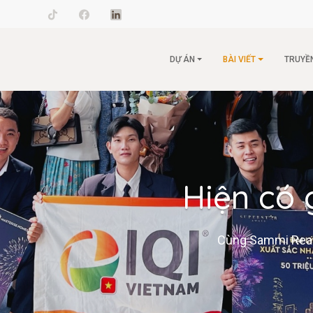
il.com
DỰ ÁN
BÀI VIẾT
TRUYỀ
Hiện có 
Cùng Sammi Realty