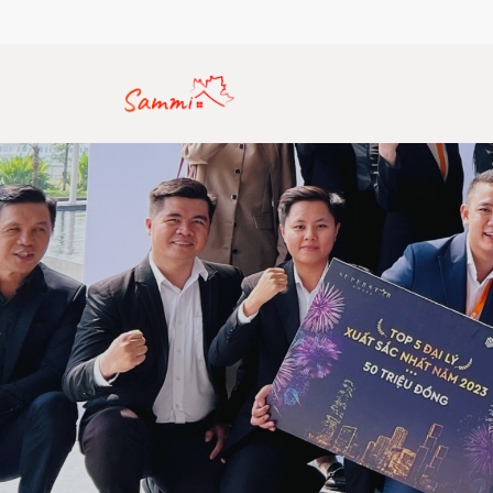
Hotline: (+84) 912 770 357
Email: sammirealty.vn@gma