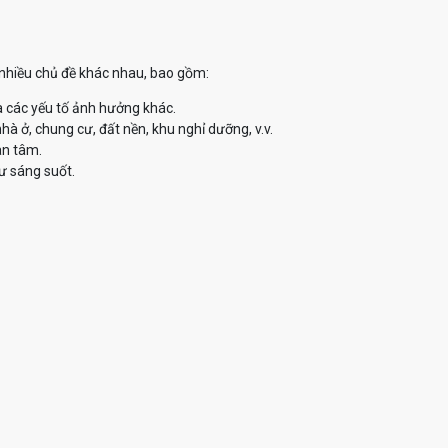
ề nhiều chủ đề khác nhau, bao gồm:
à các yếu tố ảnh hưởng khác.
à ở, chung cư, đất nền, khu nghỉ dưỡng, v.v.
an tâm.
ư sáng suốt.