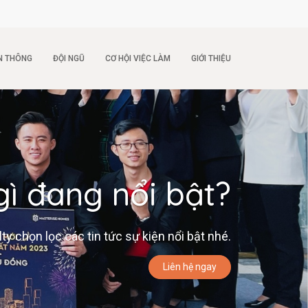
N THÔNG
ĐỘI NGŨ
CƠ HỘI VIỆC LÀM
GIỚI THIỆU
gì đang nổi bật?
 chọn lọc các tin tức sự kiện nổi bật nhé.
Liên hệ ngay