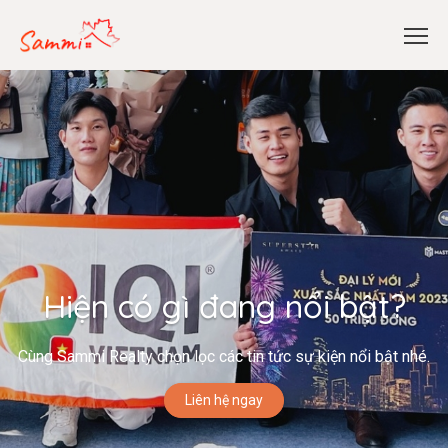
Hiện có gì đang nổi bật?
Cùng Sammi Realty chọn lọc các tin tức sự kiện nổi bật nhé.
Liên hệ ngay