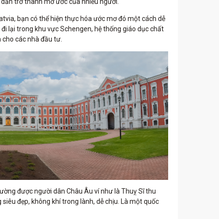
u
dần trở thành mơ ước của nhiều người.
atvia, bạn có thể hiện thực hóa ước mơ đó một cách dễ
 đi lại trong khu vực Schengen, hệ thống giáo dục chất
n cho các nhà đầu tư.
hường được người dân Châu Âu ví như là Thuỵ Sĩ thu
iêu đẹp, không khí trong lành, dễ chịu. Là một quốc