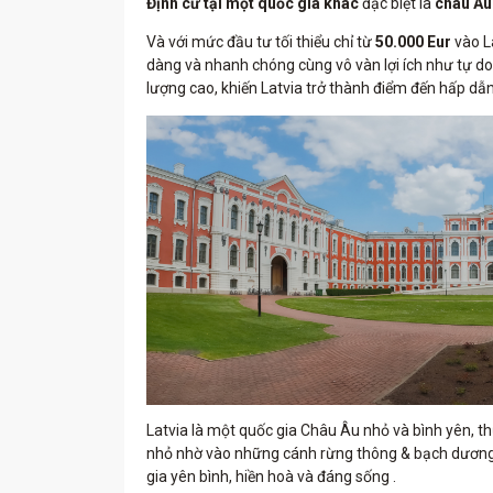
Định cư tại một quốc gia khác
đặc biệt là
châu Â
Và với mức đầu tư tối thiểu chỉ từ
50.000 Eur
vào L
dàng và nhanh chóng cùng vô vàn lợi ích như tự do
lượng cao, khiến Latvia trở thành điểm đến hấp dẫ
Latvia là một quốc gia Châu Âu nhỏ và bình yên, t
nhỏ nhờ vào những cánh rừng thông & bạch dương s
gia yên bình, hiền hoà và đáng sống .