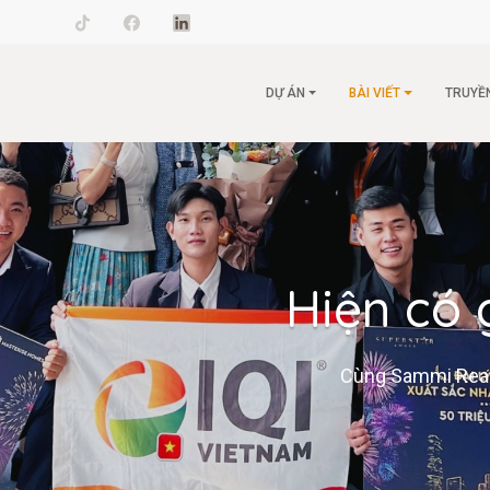
il.com
DỰ ÁN
BÀI VIẾT
TRUYỀ
Hiện có 
Cùng Sammi Realty