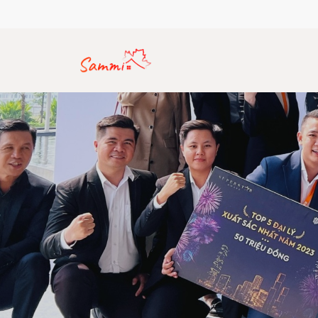
Hotline: (+84) 912 770 357
Email: sammirealty.vn@gma