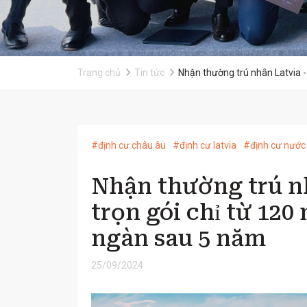
Trang chủ
Tin tức
Nhận thường trú nhân Latvia -
#định cư châu âu
#định cư latvia
#định cư nước
Nhận thường trú n
trọn gói chỉ từ 120
ngàn sau 5 năm
25/09/2024