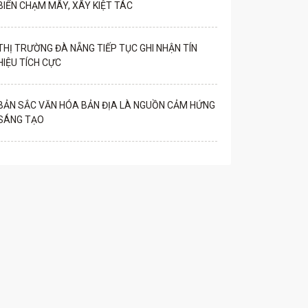
BIỂN CHẠM MÂY, XÂY KIỆT TÁC
THỊ TRƯỜNG ĐÀ NẴNG TIẾP TỤC GHI NHẬN TÍN
HIỆU TÍCH CỰC
BẢN SẮC VĂN HÓA BẢN ĐỊA LÀ NGUỒN CẢM HỨNG
SÁNG TẠO