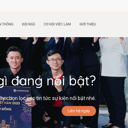
N THÔNG
ĐỘI NGŨ
CƠ HỘI VIỆC LÀM
GIỚI THIỆU
gì đang nổi bật?
 chọn lọc các tin tức sự kiện nổi bật nhé.
Liên hệ ngay