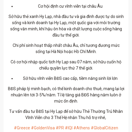
Cơ hội định cư vĩnh viễn tại châu Âu
Sở hữu thẻ xanh Hy Lạp, nhà đầu tư và gia đình được tự do sinh
sống và kinh doanh tại Hy Lạp, một quốc gia với môi trường
sống văn minh, khí hậu ôn hòa và chất lượng cuộc sống hàng
đầu tư thế giới.
Chi phí sinh hoạt thấp nhất châu Âu, chỉ tương đương mức
sống tại Hà Nội hoặc Hồ Chí Minh.
Có cơ hội nhập quốc tịch Hy Lạp sau 07 năm, sở hữu cuốn hộ
chiếu quyền lực thứ 7 thế giới.
Sở hữu vĩnh viễn BĐS cao cấp, tiềm năng sinh lời lớn
BĐS pháp lý minh bạch, có thể kinh doanh cho thuê, mang lại lợi
nhuận lên tới 3-5%/năm. Tỉ lệ tăng giá BĐS hàng năm luôn ở
mức ổn định.
Tư vấn đầu tư BĐS tại Hy Lạp để sở hữu Thẻ Thường Trú Nhân
Vĩnh Viễn cho 3 Thế Hệ nhắn Thu hỗ trợ nhé,
#Greece
#GoldenVisa
#PR
#IQI
#Athens
#GlobalCitizen