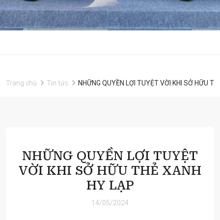
Trang chủ
Tin tức
NHỮNG QUYỀN LỢI TUYỆT VỜI KHI SỞ HỮU TH
NHỮNG QUYỀN LỢI TUYỆT
VỜI KHI SỞ HỮU THẺ XANH
HY LẠP
14/05/2024