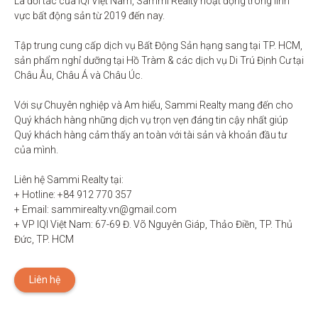
Là đối tác của IQI Việt Nam, Sammi Realty hoạt động trong lĩnh 
vực bất động sản từ 2019 đến nay. 

Tập trung cung cấp dịch vụ Bất Động Sản hạng sang tại TP. HCM,  
sản phẩm nghỉ dưỡng tại Hồ Tràm & các dịch vụ Di Trú Định Cư tại 
Châu Âu, Châu Á và Châu Úc.

Với sự Chuyên nghiệp và Am hiểu, Sammi Realty mang đến cho 
Quý khách hàng những dịch vụ trọn vẹn đáng tin cậy nhất giúp 
Quý khách hàng cảm thấy an toàn với tài sản và khoản đầu tư 
của mình.

Liên hệ Sammi Realty tại:

+ Hotline: +84 912 770 357

+ Email: sammirealty.vn@gmail.com

+ VP IQI Việt Nam: 67-69 Đ. Võ Nguyên Giáp, Thảo Điền, TP. Thủ 
Đức, TP. HCM
Liên hệ