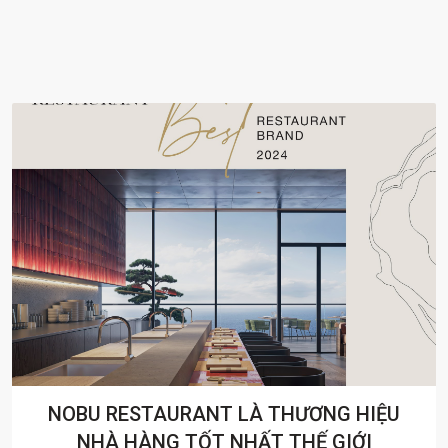
Ở ĐÀ NẴNG, SỐNG NOBU, SỐNG CHẤT
HOLLYWOOD