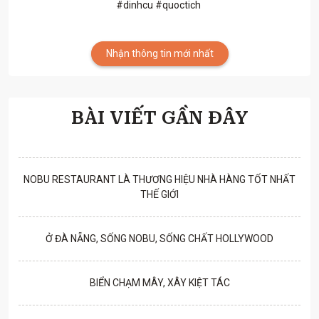
#dinhcu #quoctich
Nhận thông tin mới nhất
BÀI VIẾT GẦN ĐÂY
NOBU RESTAURANT LÀ THƯƠNG HIỆU NHÀ HÀNG TỐT NHẤT
THẾ GIỚI
Ở ĐÀ NẴNG, SỐNG NOBU, SỐNG CHẤT HOLLYWOOD
BIỂN CHẠM MÂY, XÂY KIỆT TÁC