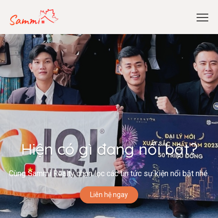
Hiện có gì đang nổi bật?
Cùng Sammi Realty chọn lọc các tin tức sự kiện nổi bật nhé.
Liên hệ ngay