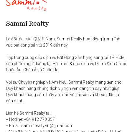
Sammi Realty
Là đối tác của IQI Việt Nam, Sammi Realty hoạt động trong lĩnh 
vực bất động sản từ 2019 đến nay. 

Tập trung cung cấp dịch vụ Bất Động Sản hạng sang tại TP. HCM,  
sản phẩm nghỉ dưỡng tại Hồ Tràm & các dịch vụ Di Trú Định Cư tại 
Châu Âu, Châu Á và Châu Úc.

Với sự Chuyên nghiệp và Am hiểu, Sammi Realty mang đến cho 
Quý khách hàng những dịch vụ trọn vẹn đáng tin cậy nhất giúp 
Quý khách hàng cảm thấy an toàn với tài sản và khoản đầu tư 
của mình.

Liên hệ Sammi Realty tại:

+ Hotline: +84 912 770 357

+ Email: sammirealty.vn@gmail.com

+ VP IQI Việt Nam: 67-69 Đ. Võ Nguyên Giáp, Thảo Điền, TP. Thủ 