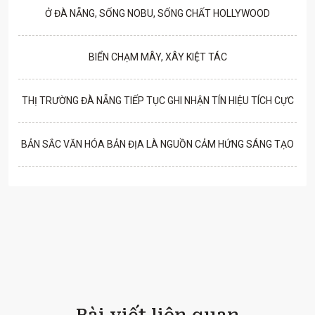
Ở ĐÀ NẴNG, SỐNG NOBU, SỐNG CHẤT HOLLYWOOD
BIỂN CHẠM MÂY, XÂY KIỆT TÁC
THỊ TRƯỜNG ĐÀ NẴNG TIẾP TỤC GHI NHẬN TÍN HIỆU TÍCH CỰC
BẢN SẮC VĂN HÓA BẢN ĐỊA LÀ NGUỒN CẢM HỨNG SÁNG TẠO