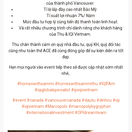
của thành phố Vancouver.
Tỉ lệ lấp đầy cao nhất Bắc Mỹ.
Tỉ suất lợi nhuận 7%/ Năm
Mức đầu tư hợp lý cùng tiến độ thanh toán linh hoạt.
Và rất nhiều chương trình chỉ dành riêng cho khách hàng
của Thu & IQI Vietnam.
Thu chân thành cảm ơn quý nhà đầu tư, quý KH, quý đối tác
cũng như toàn thể ACE đã cùng đóng góp để sự kiện diễn ra tốt
đẹp.
Hẹn mọi người vào event tiếp theo sẽ được cập nhật sớm nhất
nhé,
#homeswithsammi
#homeswithsammithu
#IQIFAm
#iqiglobalspecialist
#ipiiqivietnam
#event
#canada
#vancouvercanada
#dautu
#dinhcu
#iqi
#iqivietnam
#Marcopolo
#marcopolybygryphon
#internationalinvestment
#OPIdreamteam