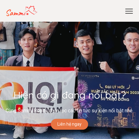
Hiện có gì đang nổi bật?
Cùng Sammi Realty chọn lọc các tin tức sự kiện nổi bật nhé.
Liên hệ ngay